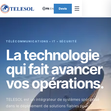
Devis
FR
/
EN
TÉLÉCOMMUNICATIONS • IT • SÉCURITÉ
La technologie
qui fait avancer
vos opérations.
TELESOL est un intégrateur de systèmes spécialisé
dans le déploiement de solutions fiables pour